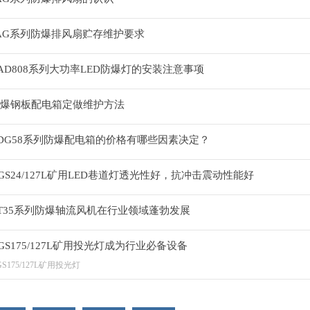
AG系列防爆排风扇贮存维护要求
AD808系列大功率LED防爆灯的安装注意事项
爆钢板配电箱定做维护方法
DG58系列防爆配电箱的价格有哪些因素决定？
GS24/127L矿用LED巷道灯透光性好，抗冲击震动性能好
T35系列防爆轴流风机在行业领域蓬勃发展
GS175/127L矿用投光灯成为行业必备设备
GS175/127L矿用投光灯