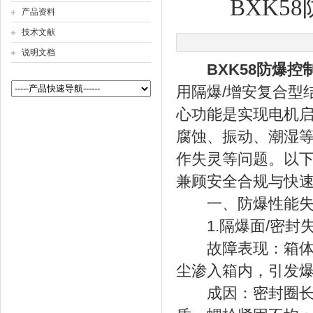
BXK
产品资料
技术文献
说明文档
公司名称
BXK58防爆控
用隔爆/增安复合型结
心功能是实现电机
腐蚀、振动、潮湿
作失灵等问题。以
兼顾安全合规与快
一、防爆性能失
1.隔爆面/密封
故障表现：箱体接
尘渗入箱内，引发
成因：密封圈长期